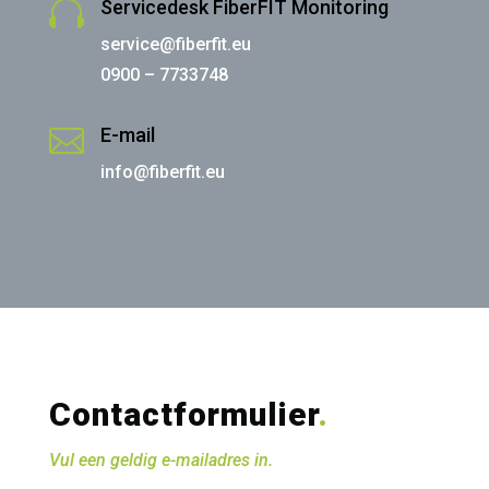

Servicedesk FiberFIT Monitoring
service@fiberfit.eu
0900 – 7733748

E-mail
info@fiberfit.eu
Contactformulier
.
Vul een geldig e-mailadres in.