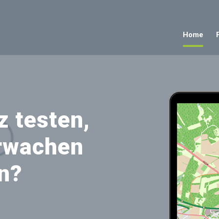
Home
z testen,
rwachen
n?